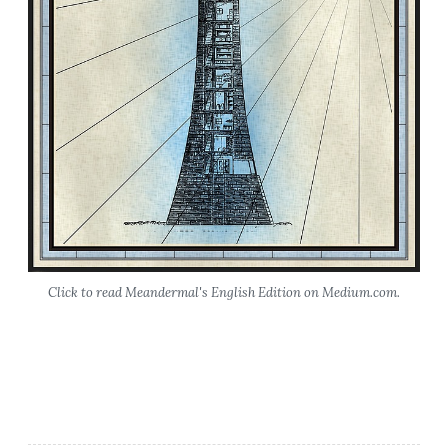
l
k
o
n
i
e
n
“
Click to read Meandermal's English Edition on Medium.com.