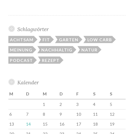
G
a
r
d
Schlagwörter
e
ACHTSAM
FIT
GARTEN
LOW CARB
n
i
MEINUNG
NACHHALTIG
NATUR
n
PODCAST
REZEPT
g
,
T
Kalender
e
M
D
M
D
F
S
S
i
l
1
2
3
4
5
2
6
7
8
9
10
11
12
:
13
14
15
16
17
18
19
V
o
20
21
22
23
24
25
26