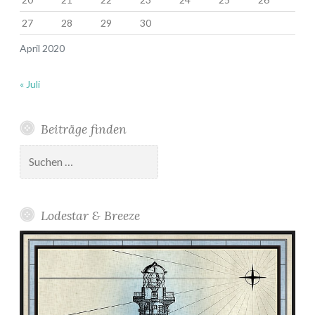
n
27
28
29
30
w
i
April 2020
l
d
« Juli
e
n
Beiträge finden
B
Suchen
i
nach:
e
n
e
Lodestar & Breeze
n
u
n
d
B
a