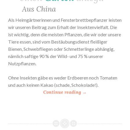
Aus China
Als Heimgärtnerinnen und Fensterbrettbepflanzer leisten
wir unseren Beitrag zum Erhalt der Insektenvielfalt. Die
ist wichtig, denn die meisten Pflanzen, die wir oder unsere
Tiere essen, sind vom Bestäubungsdienst fleißiger
Bienen, Schwebfliegen oder Schmetterlinge abhängig,
nämlich saftige 90 % der Wild- und 75 % unserer
Nutzpflanzen.
Ohne Insekten gäbe es weder Erdbeeren noch Tomaten
und auch keinen Kakao (schade, Schokolade!).
„
Continue reading
→
U
r
b
a
n