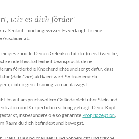
t, wie es dich fördert
Straßenlauf – und ungewisser. Es verlangt dir eine
e Ausdauer ab.
h einiges zurück: Deinen Gelenken tut der (meist) weiche,
echselnde Beschaffenheit beansprucht deine
ederum fördert die Knochendichte und sorgt dafür, dass
latur (dein
Core
) aktiviert wird. So trainierst du
igem, eintönigem Training vernachlässigst.
il: Um auf anspruchsvollem Gelände nicht über Stein und
zentration und Körperbeherrschung gefragt. Deine Kopf-
estärkt, insbesondere die so genannte
Propriozeption
,
 im Raum du dich befindest und bewegst.
n Trails: Die sind draußen! Und Sonnenlicht und frische