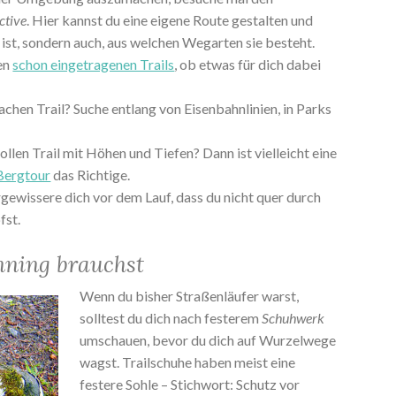
ctive
. Hier kannst du eine eigene Route gestalten und
e ist, sondern auch, aus welchen Wegarten sie besteht.
den
schon eingetragenen Trails
, ob etwas für dich dabei
fachen Trail? Suche entlang von Eisenbahnlinien, in Parks
llen Trail mit Höhen und Tiefen? Dann ist vielleicht eine
Bergtour
das Richtige.
gewissere dich vor dem Lauf, dass du nicht quer durch
fst.
nning brauchst
Wenn du bisher Straßenläufer warst,
solltest du dich nach festerem
Schuhwerk
umschauen, bevor du dich auf Wurzelwege
wagst. Trailschuhe haben meist eine
festere Sohle – Stichwort: Schutz vor