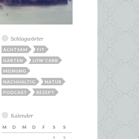
Schlagwörter
ACHTSAM
FIT
GARTEN
LOW CARB
MEINUNG
NACHHALTIG
NATUR
PODCAST
REZEPT
Kalender
M
D
M
D
F
S
S
1
2