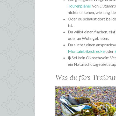
Tourenplaner
von
Outdoora
nicht nur sehen, wie lang si
Oder du schaust dort bei 
ist.
Du willst einen flachen, ein
oder an Wohngebieten.
Du suchst einen anspruchsvo
Montainbikestrecke
oder
Sei kein Ökoschwein: Ver
ein Naturschutzgebiet stap
Was du fürs Trailru