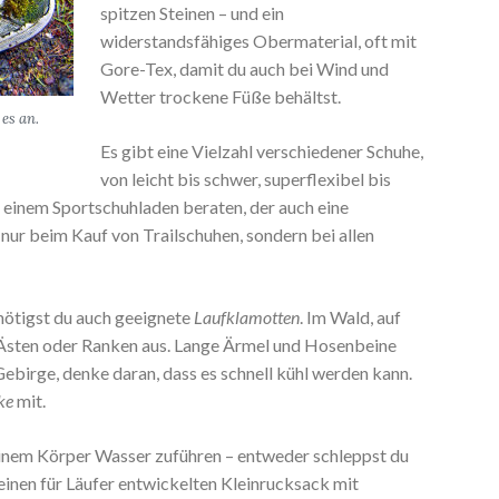
spitzen Steinen – und ein
widerstandsfähiges Obermaterial, oft mit
Gore-Tex, damit du auch bei Wind und
Wetter trockene Füße behältst.
es an.
Es gibt eine Vielzahl verschiedener Schuhe,
von leicht bis schwer, superflexibel bis
n einem Sportschuhladen beraten, der auch eine
t nur beim Kauf von Trailschuhen, sondern bei allen
ötigst du auch geeignete
Laufklamotten
. Im Wald, auf
 Ästen oder Ranken aus. Lange Ärmel und Hosenbeine
 Gebirge, denke daran, dass es schnell kühl werden kann.
ke
mit.
einem Körper Wasser zuführen – entweder schleppst du
 einen für Läufer entwickelten Kleinrucksack mit