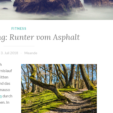
FITNESS
ng: Runter vom Asphalt
3. Juli 2018
Meande
ch
nislauf
itten
nd das
Genauso
n
durch
en. In