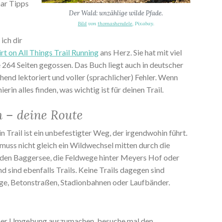
aar Tipps
Der Wald: unzählige wilde Pfade.
Bild
von
thomashendele
, Pixabay.
ich dir
rt on All Things Trail Running
ans Herz. Sie hat mit viel
 264 Seiten gegossen. Das Buch liegt auch in deutscher
hend lektoriert und voller (sprachlicher) Fehler. Wenn
ierin alles finden, was wichtig ist für deinen Trail.
n – deine Route
Ein Trail ist ein unbefestigter Weg, der irgendwohin führt.
es muss nicht gleich ein Wildwechsel mitten durch die
den Baggersee, die Feldwege hinter Meyers Hof oder
 sind ebenfalls Trails. Keine Trails dagegen sind
ege, Betonstraßen, Stadionbahnen oder Laufbänder.
ner Umgebung auszumachen, besuche mal den