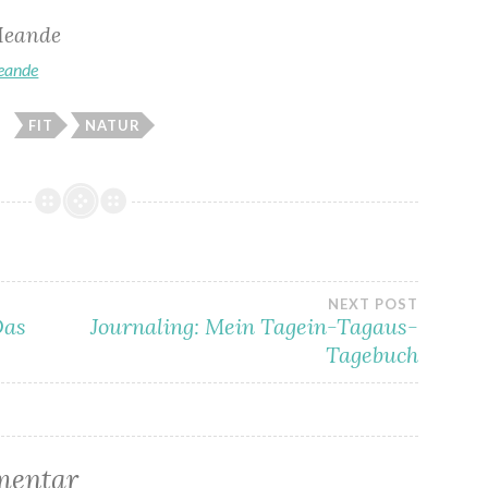
eande
Meande
FIT
NATUR
gation
NEXT POST
Das
Journaling: Mein Tagein-Tagaus-
Tagebuch
mentar